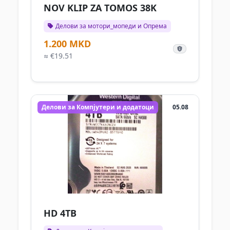
NOV KLIP ZA TOMOS 38K
Делови за мотори_мопеди и Опрема
1.200 MKD
≈ €19.51
Делови за Компјутери и додатоци
05.08
HD 4TB