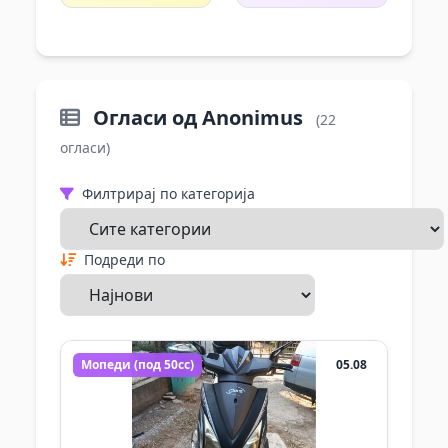
Огласи од Anonimus
(22
огласи)
Филтрирај по категорија
Подреди по
Мопеди (под 50cc)
05.08