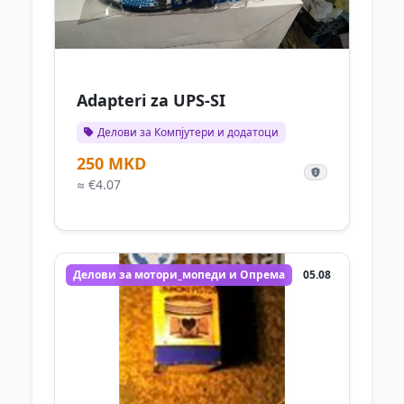
Adapteri za UPS-SI
Делови за Компјутери и додатоци
250 MKD
≈ €4.07
Делови за мотори_мопеди и Опрема
05.08