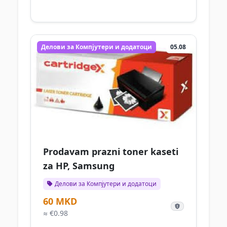
Делови за Компјутери и додатоци
05.08
Prodavam prazni toner kaseti
za HP, Samsung
Делови за Компјутери и додатоци
60 MKD
≈ €0.98