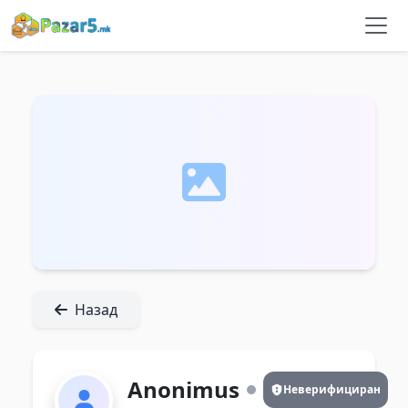
Назад
Anonimus
Неверифициран