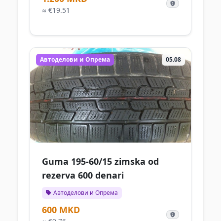
≈ €19.51
Автоделови и Опрема
05.08
Guma 195-60/15 zimska od
rezerva 600 denari
Автоделови и Опрема
600 MKD