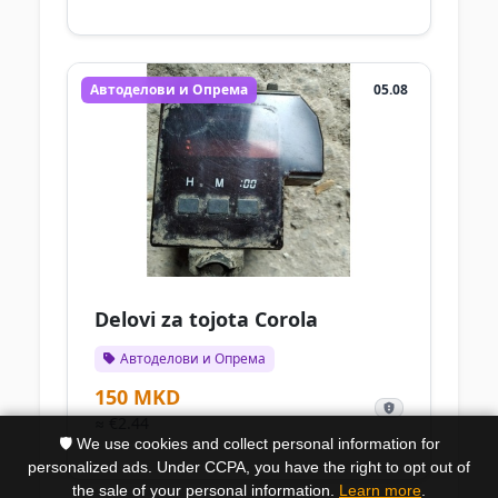
Автоделови и Опрема
05.08
Delovi za tojota Corola
Автоделови и Опрема
150 MKD
≈ €2.44
🛡️ We use cookies and collect personal information for
personalized ads. Under CCPA, you have the right to opt out of
the sale of your personal information.
Learn more
.