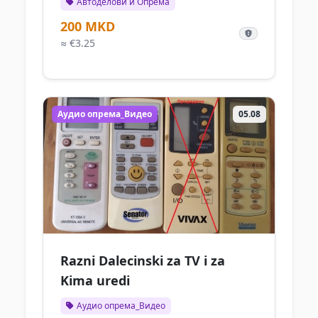
Автоделови и Опрема
200 MKD
≈ €3.25
Аудио опрема_Видео
05.08
Razni Dalecinski za TV i za
Kima uredi
Аудио опрема_Видео