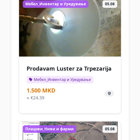
Мебел_Инвентар и Уредување
05.08
Prodavam Luster za Trpezarija
Мебел_Инвентар и Уредување
1.500 MKD
≈ €24.39
Плацови_Ниви и фарми
05.08