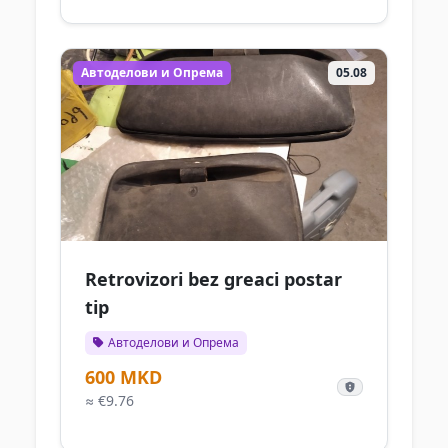
Автоделови и Опрема
05.08
Retrovizori bez greaci postar
tip
Автоделови и Опрема
600 MKD
≈ €9.76