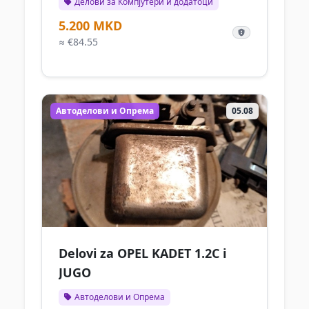
Делови за Компјутери и додатоци
5.200 MKD
≈ €84.55
Автоделови и Опрема
05.08
Delovi za OPEL KADET 1.2C i
JUGO
Автоделови и Опрема