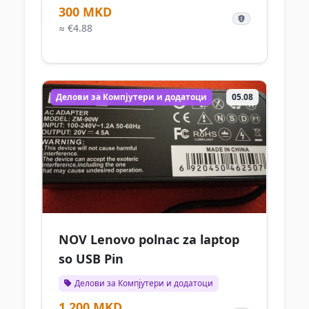
300 MKD
≈ €4.88
Делови за Компјутери и додатоци
05.08
NOV Lenovo polnac za laptop
so USB Pin
Делови за Компјутери и додатоци
1.200 MKD