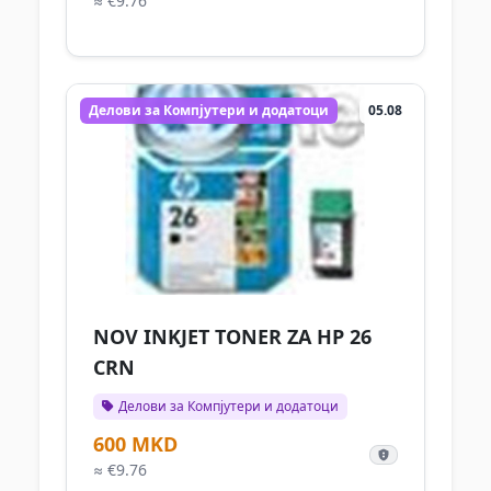
≈ €9.76
Делови за Компјутери и додатоци
05.08
NOV INKJET TONER ZA HP 26
CRN
Делови за Компјутери и додатоци
600 MKD
≈ €9.76