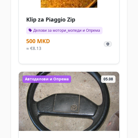
Klip za Piaggio Zip
Делови за мотори_мопеди и Опрема
500 MKD
≈ €8.13
Автоделови и Опрема
05.08