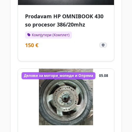
Prodavam HP OMNIBOOK 430
so procesor 386/20mhz
Компјутери (Комплет)
150 €
Делови за мотори_мопеди и Опрема
05.08