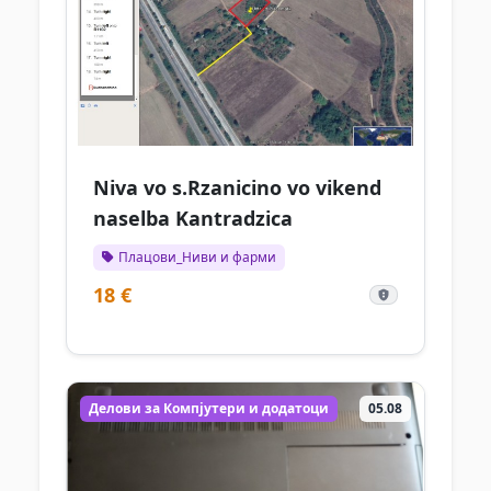
Niva vo s.Rzanicino vo vikend
naselba Kantradzica
Плацови_Ниви и фарми
18 €
Делови за Компјутери и додатоци
05.08