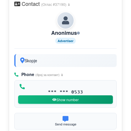
Contact
(Оглас #37190) 📱
Anonimus
Advertiser
Skopje
Phone
(број за контакт) 📱
*** *** 0533
Show number
Send message