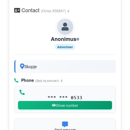
Contact
(Оглас #36847) 📱
Anonimus
Advertiser
Skopje
Phone
(број за контакт) 📱
*** *** 0533
Show number
Send message