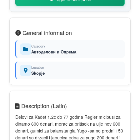
General information
Category
Автоделови и Опрема
Location
Skopje
Description (Latin)
Delovi za Kadet 1.2c do 77 godina Regler micibusi za
dinamo 600 denari, merac za pritisok na ulje nov 600
denari, gumici za balanstangla Yugo -samo predni 150
denari so drzacii i jabucica edna za yugo 200 denari i