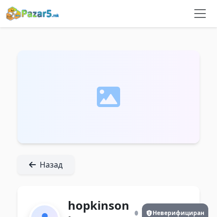
Назад
hopkinson
Неверифициран